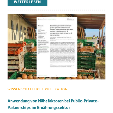
WEITERLESEN
ÜBER
NACHHALTIGKEITS-
UND
TRANSFORMATIONSWIRKUNGEN
Image
FÜR
NACHHALTIGKEITSINITIATIVEN
IM
ERNÄHRUNGSSEKTOR
WISSENSCHAFTLICHE PUBLIKATION
Anwendung von Nähefaktoren bei Public-Private-
Partnerships im Ernährungssektor