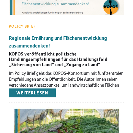
POLICY BRIEF
Regionale Ernährung und Flächenentwicklung
zusammendenken!
KOPOS veröffentlicht politische
Handlungsempfehlungen für das Handlungsfeld
„Sicherung von Land“ und „Zugang zu Land“
Im Policy Brief geht das KOPOS-Konsortium mit fünf zentralen
Empfehlungen an die Öffentlichkeit. Die Autor:innen sehen
verschiedene Ansatzpunkte, um landwirtschaftliche Flächen
ggb. anderen Nutzungsansprüchen zu sichern.
WEITERLESEN
ÜBER
REGIONALE
ERNÄHRUNG
UND
Image
FLÄCHENENTWICKLUNG
ZUSAMMENDENKEN!