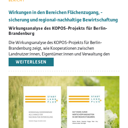
BERICHT
Wirkungen in den Bereichen Flächenzugang, -
sicherung und regional-nachhaltige Bewirtschaftung
Wirkungsanalyse des KOPOS-Projekts für Berlin-
Brandenburg
Die Wirkungsanalyse des KOPOS-Projekts für Berlin-
Brandenburg zeigt, wie Kooperationen zwischen
Landnutzer:innen, Eigentümer:innen und Verwaltung den
Zugang zu Flächen verbessern und nachhaltige Landwirtschaft
WEITERLESEN
ÜBER
in der Region stärken.
WIRKUNGEN
IN
DEN
Image
BEREICHEN
FLÄCHENZUGANG,
-
SICHERUNG
UND
REGIONAL-
NACHHALTIGE
BEWIRTSCHAFTUNG