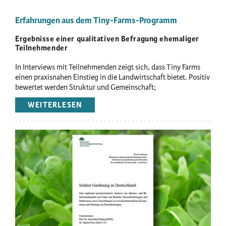
Erfahrungen aus dem Tiny-Farms-Programm
Ergebnisse einer qualitativen Befragung ehemaliger
Teilnehmender
In Interviews mit Teilnehmenden zeigt sich, dass Tiny Farms
einen praxisnahen Einstieg in die Landwirtschaft bietet. Positiv
bewertet werden Struktur und Gemeinschaft;
Herausforderungen liegen u. a. in Bürokratie und
WEITERLESEN
ÜBER
wirtschaftlichen Unsicherheiten.
ERFAHRUNGEN
AUS
DEM
Image
TINY-
FARMS-
PROGRAMM