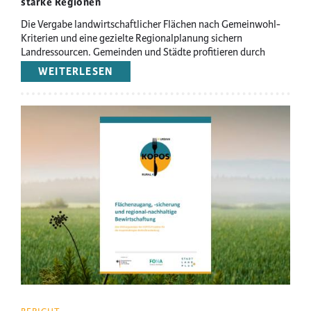
starke Regionen
Die Vergabe landwirtschaftlicher Flächen nach Gemeinwohl-
Kriterien und eine gezielte Regionalplanung sichern
Landressourcen. Gemeinden und Städte profitieren durch
regionale Wertschöpfung, ökologische Entwicklung und
WEITERLESEN
ÜBER
Resilienzsteigerung.
FILM
LANDWIRTSCHAFTLICHE
FLÄCHEN
Image
UND
REGIONALPLANUNG:
NACHHALTIGKEIT
FÖRDERN!