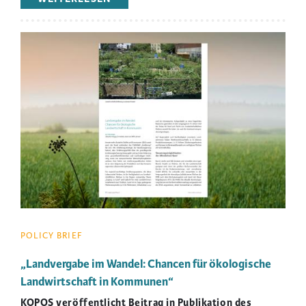
FEHLENDER
ZUGANG
ZU
Image
LAND
–
EIN
PROBLEM
FÜR
DIE
AGRAR-
UND
ERNÄHRUNGSWENDE?
POLICY BRIEF
„Landvergabe im Wandel: Chancen für ökologische
Landwirtschaft in Kommunen“
KOPOS veröffentlicht Beitrag in Publikation des