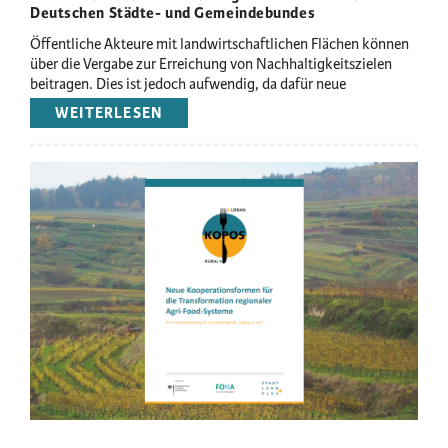
Deutschen Städte- und Gemeindebundes
Öffentliche Akteure mit landwirtschaftlichen Flächen können
über die Vergabe zur Erreichung von Nachhaltigkeitszielen
beitragen. Dies ist jedoch aufwendig, da dafür neue
Vergabekriterien entwickelt werden müssten.
WEITERLESEN
ÜBER
„LANDVERGABE
IM
WANDEL:
Image
CHANCEN
FÜR
ÖKOLOGISCHE
LANDWIRTSCHAFT
IN
KOMMUNEN“