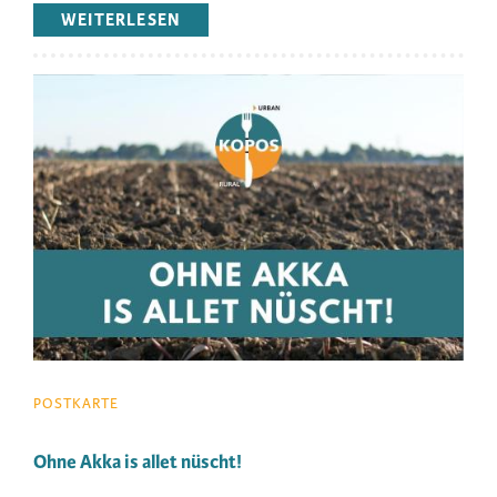
landwirtschaftlichen Flächen.
WEITERLESEN
ÜBER
ACKERLAND.
KOMMSTE
RIN,
Image
KOMMSTE
RAN,
BISTE
JUT
DRAN.
POSTKARTE
Ohne Akka is allet nüscht!