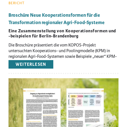
BERICHT
Broschüre Neue Kooperationsformen für die
Transformation regionaler Agri-Food-Systeme
Eine Zusammenstellung von Kooperationsformen und
-beispielen für Berlin-Brandenburg
Die Broschüre präsentiert die vom KOPOS-Projekt
untersuchten Kooperations- und Poolingmodelle (KPM) in
regionalen Agri-Food-Systemen sowie Beispiele „neuer“ KPM-
Formen.
WEITERLESEN
ÜBER
BROSCHÜRE
NEUE
KOOPERATIONSFORMEN
Image
FÜR
DIE
TRANSFORMATION
REGIONALER
AGRI-
FOOD-
SYSTEME