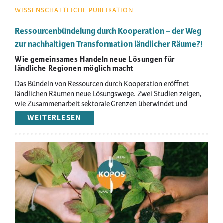
WISSENSCHAFTLICHE PUBLIKATION
Ressourcenbündelung durch Kooperation – der Weg
zur nachhaltigen Transformation ländlicher Räume?!
Wie gemeinsames Handeln neue Lösungen für
ländliche Regionen möglich macht
Das Bündeln von Ressourcen durch Kooperation eröffnet
ländlichen Räumen neue Lösungswege. Zwei Studien zeigen,
wie Zusammenarbeit sektorale Grenzen überwindet und
nachhaltige Transformationsprozesse in ländlichen Regionen
WEITERLESEN
ÜBER
stärkt.
RESSOURCENBÜNDELUNG
DURCH
KOOPERATION
Image
–
DER
WEG
ZUR
NACHHALTIGEN
TRANSFORMATION
LÄNDLICHER
RÄUME?!