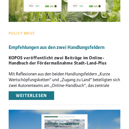
POLICY BRIEF
Empfehlungen aus den zwei Handlungsfeldern
KOPOS veröffentlicht zwei Beiträge im Online-
Handbuch der Fördermaßnahme Stadt-Land-Plus
Mit Reflexionen aus den beiden Handlungsfeldern „Kurze
Wertschöpfungsketten“ und „Zugang zu Land“ beteiligten sich
zwei Autorenteams am „Online-Handbuch“, das zentrale
Ergebnisse und Erkenntnisse der 23 Verbundprojekte
WEITERLESEN
ÜBER
zusammenfasst.
EMPFEHLUNGEN
AUS
DEN
Image
ZWEI
HANDLUNGSFELDERN