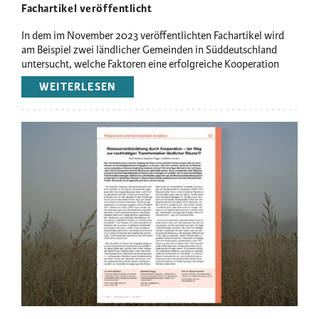
Fachartikel veröffentlicht
In dem im November 2023 veröffentlichten Fachartikel wird
am Beispiel zwei ländlicher Gemeinden in Süddeutschland
untersucht, welche Faktoren eine erfolgreiche Kooperation
zwischen lokalen Landwirt:innen und Bürgermeister:innen
WEITERLESEN
ÜBER
bedingen.
ANWENDUNG
VON
NÄHEFAKTOREN
Image
BEI
PUBLIC-
PRIVATE-
PARTNERSHIPS
IM
ERNÄHRUNGSSEKTOR