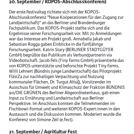
20. September / KOPOS-Abschlusskonferenz
Der erste Festivaltag richtete sich mit der KOPOS-
Abschlusskonferenz "Neue Kooperationen für den Zugang zur
Land(wirtschaft)" an das Berliner und Brandenburger
Fachpublikum. Das KOPOS-Projekt stellte sich und die
Ergebnisse seiner Forschungsarbeit vor. Mit 70 Anmeldungen
war das Interesse am Projekt groß. Annabella Jakab und
Sebastian Rogga gaben Einblicke in die fünfjährige
Forschungsarbeit. Katrin Stary (BERLINER STADTGÜTER
GmbH) begrüßte das Publikum als Verbundpartnerin via
Videobotschaft. Jacob Fels (Tiny Farms GmbH) präsentierte das
von KOPOS unterstützte und beforschte Projekt Tiny Farms,
Willi Lehnert (Bündnis junge Landwirtschaft) das Pilotprojekt
FläsiZa zur nachhaltigen Verpachtung und Nutzung
kommunaler Flächen, Dr. Turgut Altuğ, Vorsitzender im
Ausschuss für Umwelt und Klimaschutz der Fraktion BÜNDNIS
90/DIE GRÜNEN des Berliner Abgeordnetenhaus, gab einen
Input zu Ernährung und Landwirtschaft aus Berliner
Perspektive. Im Anschluss konnten die Teilnehmenden im
Fischbowl-Format und weiteren KOPOS-Expert:innen in den
Austausch und die Diskussion kommen. Moderiert wurde die
Konferenz von Simone Zeil (e.fect).
21. September / AgriKultur Fest