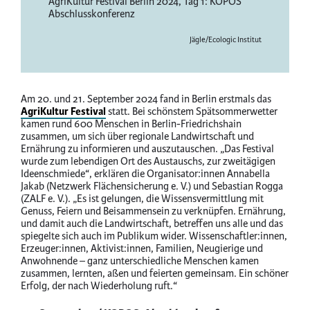
AgriKultur Festival Berlin 2024, Tag 1: KOPOS
Abschlusskonferenz
Copyright
Jägle/Ecologic Institut
&
License
information
Am 20. und 21. September 2024 fand in Berlin erstmals das
AgriKultur Festival
statt. Bei schönstem Spätsommerwetter
kamen rund 600 Menschen in Berlin-Friedrichshain
zusammen, um sich über regionale Landwirtschaft und
Ernährung zu informieren und auszutauschen. „Das Festival
wurde zum lebendigen Ort des Austauschs, zur zweitägigen
Ideenschmiede“, erklären die Organisator:innen Annabella
Jakab (Netzwerk Flächensicherung e. V.) und Sebastian Rogga
(ZALF e. V.). „Es ist gelungen, die Wissensvermittlung mit
Genuss, Feiern und Beisammensein zu verknüpfen. Ernährung,
und damit auch die Landwirtschaft, betreffen uns alle und das
spiegelte sich auch im Publikum wider. Wissenschaftler:innen,
Erzeuger:innen, Aktivist:innen, Familien, Neugierige und
Anwohnende – ganz unterschiedliche Menschen kamen
zusammen, lernten, aßen und feierten gemeinsam. Ein schöner
Erfolg, der nach Wiederholung ruft.“