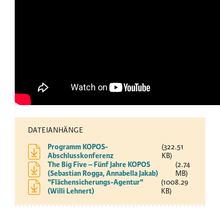
DATEIANHÄNGE
Programm KOPOS-
(322.51
Abschlusskonferenz
KB)
The Big Five – Fünf Jahre KOPOS
(2.74
(Sebastian Rogga, Annabella Jakab)
MB)
"Flächensicherungs-Agentur"
(1008.29
(Willi Lehnert)
KB)