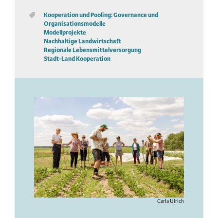
Kooperation und Pooling: Governance und
Organisationsmodelle
Modellprojekte
Nachhaltige Landwirtschaft
Regionale Lebensmittelversorgung
Stadt-Land Kooperation
Image
Copyright
Carla Ulrich
&
License