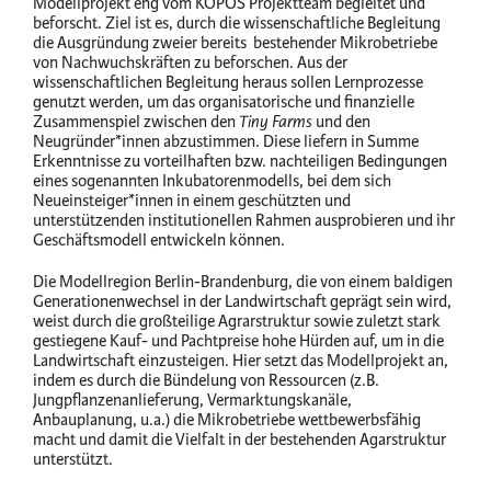
Modellprojekt eng vom KOPOS Projektteam begleitet und
beforscht. Ziel ist es, durch die wissenschaftliche Begleitung
die Ausgründung zweier bereits bestehender Mikrobetriebe
von Nachwuchskräften zu beforschen. Aus der
wissenschaftlichen Begleitung heraus sollen Lernprozesse
genutzt werden, um das organisatorische und finanzielle
Zusammenspiel zwischen den
Tiny Farms
und den
Neugründer*innen abzustimmen. Diese liefern in Summe
Erkenntnisse zu vorteilhaften bzw. nachteiligen Bedingungen
eines sogenannten Inkubatorenmodells, bei dem sich
Neueinsteiger*innen in einem geschützten und
unterstützenden institutionellen Rahmen ausprobieren und ihr
Geschäftsmodell entwickeln können.
Die Modellregion Berlin-Brandenburg, die von einem baldigen
Generationenwechsel in der Landwirtschaft geprägt sein wird,
weist durch die großteilige Agrarstruktur sowie zuletzt stark
gestiegene Kauf- und Pachtpreise hohe Hürden auf, um in die
Landwirtschaft einzusteigen. Hier setzt das Modellprojekt an,
indem es durch die Bündelung von Ressourcen (z.B.
Jungpflanzenanlieferung, Vermarktungskanäle,
Anbauplanung, u.a.) die Mikrobetriebe wettbewerbsfähig
macht und damit die Vielfalt in der bestehenden Agarstruktur
unterstützt.